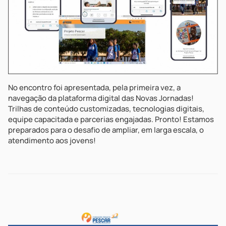
Em mais uma
etapa da
comemoração
dos 50 anos do
Projeto Pescar,
inauguramos no
dia 28 de julho o
No encontro foi apresentada, pela primeira vez, a
nosso novo site.
navegação da plataforma digital das Novas Jornadas!
Focando na
Trilhas de conteúdo customizadas, tecnologias digitais,
modernidade,
equipe capacitada e parcerias engajadas. Pronto! Estamos
com mais
preparados para o desafio de ampliar, em larga escala, o
informações
atendimento aos jovens!
sobre a história
da Fundação,
com novas abas
sobre os locais
onde estão...