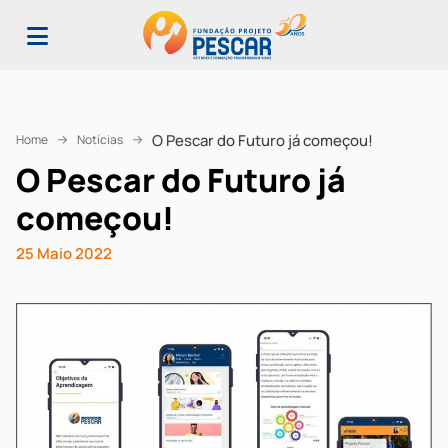
O Pescar do Futuro já começou!
Home
Notícias
O Pescar do Futuro já
começou!
Notícias
25 Maio 2022
Site da
Fundação
Projeto
Pescar de
Cara
Nova